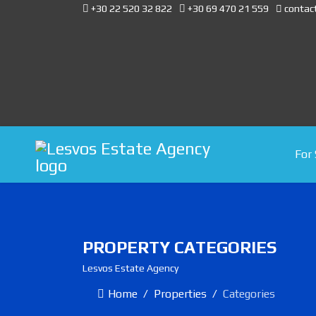
+30 22 520 32 822
+30 69 470 21 559
contac
For 
PROPERTY CATEGORIES
Lesvos Estate Agency
Home
Properties
Categories