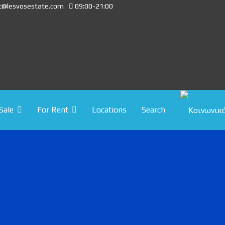
t@lesvosestate.com
09:00-21:00
Sale
For Rent
Locations
Search